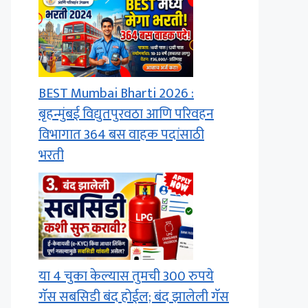
BEST Mumbai Bharti 2026 :
बृहन्मुंबई विद्युतपुरवठा आणि परिवहन
विभागात 364 बस वाहक पदांसाठी
भरती
या 4 चुका केल्यास तुमची 300 रुपये
गॅस सबसिडी बंद होईल; बंद झालेली गॅस