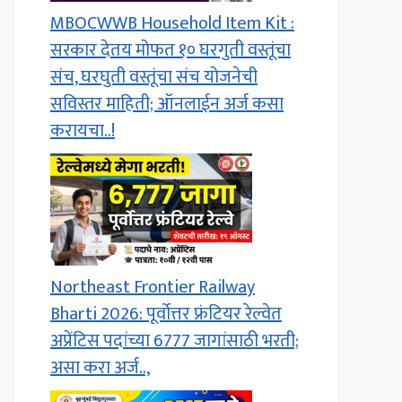
MBOCWWB Household Item Kit :
सरकार देतय मोफत १० घरगुती वस्तूंचा
संच, घरघुती वस्तूंचा संच योजनेची
सविस्तर माहिती; ऑनलाईन अर्ज कसा
करायचा..!
Northeast Frontier Railway
Bharti 2026: पूर्वोत्तर फ्रंटियर रेल्वेत
अप्रेंटिस पदांच्या 6777 जागांसाठी भरती;
असा करा अर्ज..,