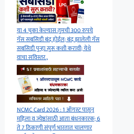
या 4 चुका केल्यास तुमची 300 रुपये
गॅस सबसिडी बंद होईल; बंद झालेली गॅस
सबसिडी पुन्हा सुरू कशी करावी; येथे
वाचा सविस्तर.,
NCMC Card 2026 : 1 ऑगस्ट पासून
महिला व ज्येष्ठांसाठी आता बंधनकारक; 6
ते 7 ठिकाणी संपूर्ण भारतात चालणार