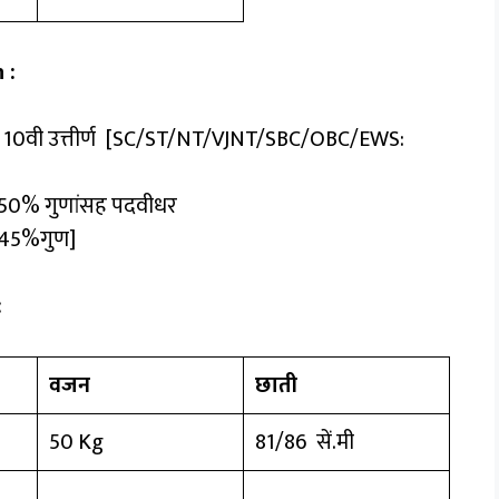
 :
 10वी उत्तीर्ण [SC/ST/NT/VJNT/SBC/OBC/EWS:
50% गुणांसह पदवीधर
45%गुण]
:
वजन
छाती
50 Kg
81/86 सें.मी