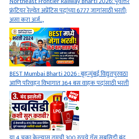
Northeast Frontier Railway Bharti 2026: पूर्वोत्तर
फ्रंटियर रेल्वेत अप्रेंटिस पदांच्या 6777 जागांसाठी भरती;
असा करा अर्ज..,
BEST Mumbai Bharti 2026 : बृहन्मुंबई विद्युतपुरवठा
आणि परिवहन विभागात 364 बस वाहक पदांसाठी भरती
या 4 चुका केल्यास तुमची 300 रुपये गॅस सबसिडी बंद