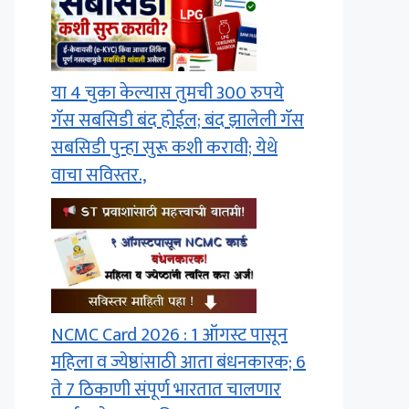
या 4 चुका केल्यास तुमची 300 रुपये
गॅस सबसिडी बंद होईल; बंद झालेली गॅस
सबसिडी पुन्हा सुरू कशी करावी; येथे
वाचा सविस्तर.,
NCMC Card 2026 : 1 ऑगस्ट पासून
महिला व ज्येष्ठांसाठी आता बंधनकारक; 6
ते 7 ठिकाणी संपूर्ण भारतात चालणार