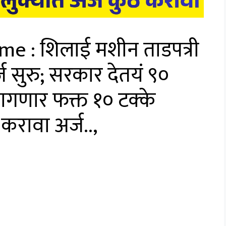
e : शिलाई मशीन ताडपत्री
 सुरु; सरकार देतयं ९०
लागणार फक्त १० टक्के
करावा अर्ज..,