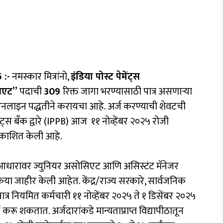
 :-
नमस्कार मित्रांनो,
इंडिया पोस्ट पेमेंट्स
सिएट”
पदाची
309
रिक्त जागा भरण्यासाठी पात्र असणाऱ्या
 ऑनलाइन पद्धतीने करायचा आहे. अर्ज करण्याची शेवटची
ेंट्स बँक द्वारे (IPPB) आज ११ नोव्हेंबर २०२५ रोजी
रकाशित केली आहे.
ेवा आधारावर ज्युनियर असोसिएट आणि असिस्टंट मॅनेजर
्रिया जाहीर केली आहेत. केंद्र/राज्य सरकारे, सार्वजनिक
्र नियमित कर्मचारी ११ नोव्हेंबर २०२५ ते १ डिसेंबर २०२५
रू शकतात. अर्जदारांकडे मान्यताप्राप्त विद्यापीठातून