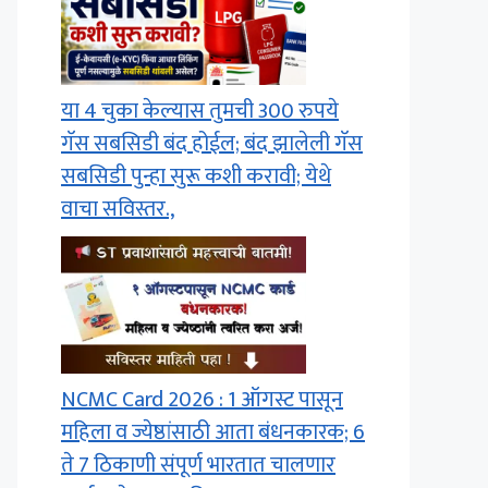
या 4 चुका केल्यास तुमची 300 रुपये
गॅस सबसिडी बंद होईल; बंद झालेली गॅस
सबसिडी पुन्हा सुरू कशी करावी; येथे
वाचा सविस्तर.,
NCMC Card 2026 : 1 ऑगस्ट पासून
महिला व ज्येष्ठांसाठी आता बंधनकारक; 6
ते 7 ठिकाणी संपूर्ण भारतात चालणार