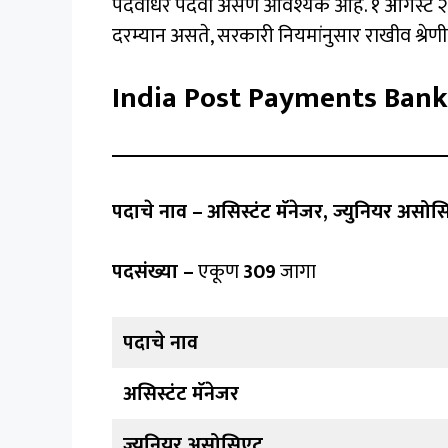
पदवीधर पदवी असणे आवश्यक आहे. १ ऑगस्ट २०२५ 
दरम्यान असते, सरकारी नियमांनुसार राखीव श्रे
India Post Payments Bank
पदाचे नाव –
असिस्टंट मॅनेजर, ज्युनियर असो
पदसंख्या –
एकूण
309
जागा
पदाचे नाव
असिस्टंट मॅनेजर
ज्युनियर असोसिएट