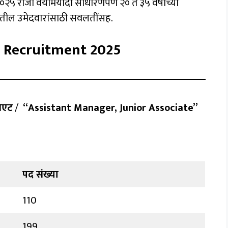
रोजी वयोमर्यादा साधारणपणे २० ते ३५ वर्षांच्या
णीतील उमेदवारांसाठी सवलतींसह.
 Recruitment 2025
सिएट
/
“Assistant Manager, Junior Associate”
पद संख्या
110
199