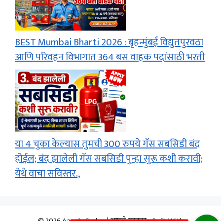
BEST Mumbai Bharti 2026 : बृहन्मुंबई विद्युतपुरवठा
आणि परिवहन विभागात 364 बस वाहक पदांसाठी भरती
या 4 चुका केल्यास तुमची 300 रुपये गॅस सबसिडी बंद
होईल; बंद झालेली गॅस सबसिडी पुन्हा सुरू कशी करावी;
येथे वाचा सविस्तर.,
© 2026 Aapale Sarkar | आपले सरकार
• Built With