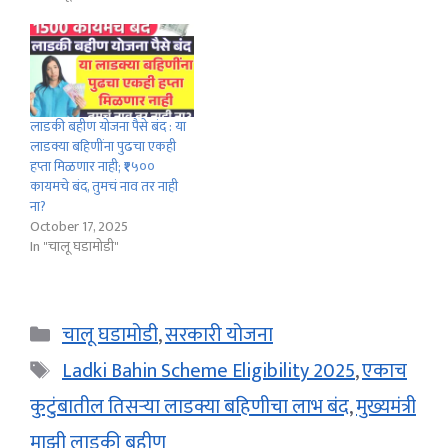
लाडकी बहीण योजना पैसे बंद : या
लाडक्या बहिणींना पुढचा एकही
हप्ता मिळणार नाही; ₹१५००
कायमचे बंद, तुमचं नाव तर नाही
ना?
October 17, 2025
In "चालू घडामोडी"
Categories
चालू घडामोडी
,
सरकारी योजना
Tags
Ladki Bahin Scheme Eligibility 2025
,
एकाच
कुटुंबातील तिसऱ्या लाडक्या बहिणीचा लाभ बंद
,
मुख्यमंत्री
माझी लाडकी बहीण