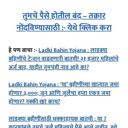
तुमचे पैसे होतील बंद – तक्रार
नोंदविण्यासाठी :- येथे क्लिक करा
हे पण वाचा :-
Ladki Bahin Yojana : लाडक्या
बहि‍णींचे टेन्शन वाढवणारी बातमी! २१ हजार महिलांचे
अर्ज बाद, यादीत तुमचंही नाव आहे का?
Ladki Bahin Yojana : ‘या’ बहीणींच्या खात्यात जमा
होणार ३,०००; जून आणि जुलैचा हप्ता एकत्र जमा
होणार? नक्की खरं काय?
लाडक्या बहीणींसाठी धक्कादायक बातमी : या 7
कारणांमुळे तुमचे जुलै महिन्याचे पैसे आले नाहीत, इथे