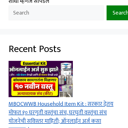
शोधा म्हणजे सापडेल
Searc
Recent Posts
MBOCWWB Household Item Kit : सरकार देतय
मोफत १० घरगुती वस्तूंचा संच, घरघुती वस्तूंचा संच
योजनेची सविस्तर माहिती; ऑनलाईन अर्ज कसा