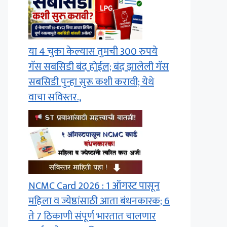
या 4 चुका केल्यास तुमची 300 रुपये
गॅस सबसिडी बंद होईल; बंद झालेली गॅस
सबसिडी पुन्हा सुरू कशी करावी; येथे
वाचा सविस्तर.,
NCMC Card 2026 : 1 ऑगस्ट पासून
महिला व ज्येष्ठांसाठी आता बंधनकारक; 6
ते 7 ठिकाणी संपूर्ण भारतात चालणार