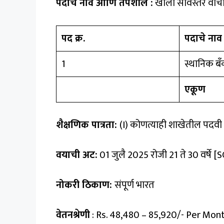
पदाचे नाव आणि तपशील :
खाली सविस्तर वाच
पद क्र.
पदाचे नाव
1
स्थानिक ब
एकूण
शैक्षणिक पात्रता:
(i) कोणत्याही शाखेतील पदवी 
वयाची अट:
01 जुलै 2025 रोजी 21 ते 30 वर्षे [SC
नोकरी ठिकाण:
संपूर्ण भारत
वेतनश्रेणी
: Rs. 48,480 – 85,920/- Per Mon