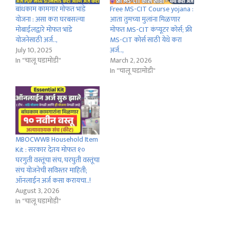
बांधकाम कामगार मोफत भांडे
Free MS-CIT Course yojana :
योजना : असा करा घरबसल्या
आता तुमच्या मुलांना मिळणार
मोबाईलद्वारे मोफत भांडे
मोफत MS-CIT कंप्यूटर कोर्स; फ्री
योजनेसाठी अर्ज..,
MS-CIT कोर्स साठी येथे करा
July 10, 2025
अर्ज..,
In "चालू घडामोडी"
March 2, 2026
In "चालू घडामोडी"
MBOCWWB Household Item
Kit : सरकार देतय मोफत १०
घरगुती वस्तूंचा संच, घरघुती वस्तूंचा
संच योजनेची सविस्तर माहिती;
ऑनलाईन अर्ज कसा करायचा..!
August 3, 2026
In "चालू घडामोडी"