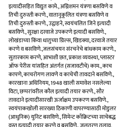
इत्यादीसहित विद्युत कामे., अग्निशमन यंत्रणा बसविणे व
तिची दुरुस्ती करणे., वातानुकूलित यंत्रणा बसविणे व
तिची दुरुस्ती करणे., उद्वाहने, स्वयंचलित जिने इत्यादी
बसविणे., सुरक्षा दरवाजे उपकरणे इत्यादी बसविणे.,
लोखंडाच्या किंवा धातुच्या ग्रिल्स, खिडक्या, दरवाजे तयार
करणे व बसविणे.,जलसंचयन संरचनेचे बांधकाम करणे.,
सुतारकाम करणे, आभाशी छत, प्रकाश व्यवस्था, प्लास्टर
ऑफ पेरीस यांसहित अंतर्गत (सजावटीचे) काम., काच
कापणे, काचरोगण लावणे व काचेची तावदाने बसविणे.,
कारखाना अधिनियम, 1948 खाली समावेश नसलेल्या
विटा, छप्परांवरील कौल इत्यादी तयार करणे., सौर
तावदाने इत्यादींसारखी ऊर्जाक्षम उपकरण बसविणे.,
स्वयंपाकखोली सारख्या ठिकाणी वापरण्यासाठी मोडुलर
(आधुनिक) युनिट बसविणे., सिमेन्ट काँक्रिटच्या साचेबद्ध
वस्तू इत्यादी तयार करणे व बसविणे., जलतरण तलाव,