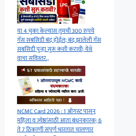
या 4 चुका केल्यास तुमची 300 रुपये
गॅस सबसिडी बंद होईल; बंद झालेली गॅस
सबसिडी पुन्हा सुरू कशी करावी; येथे
वाचा सविस्तर.,
NCMC Card 2026 : 1 ऑगस्ट पासून
महिला व ज्येष्ठांसाठी आता बंधनकारक; 6
ते 7 ठिकाणी संपूर्ण भारतात चालणार