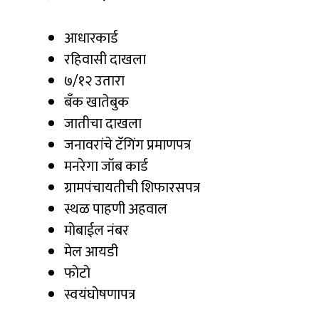
आधारकार्ड
रहिवासी दाखला
७/१२ उतारा
बँक खातेबुक
जातीचा दाखला
जनावरांचे टॅगिंग प्रमाणपत्र
मनरेगा जॉब कार्ड
ग्रामपंचायतीची शिफारसपत्र
स्थळ पाहणी अहवाल
मोबाईल नंबर
मेल आयडी
फोटो
स्वयंघोषणापत्र