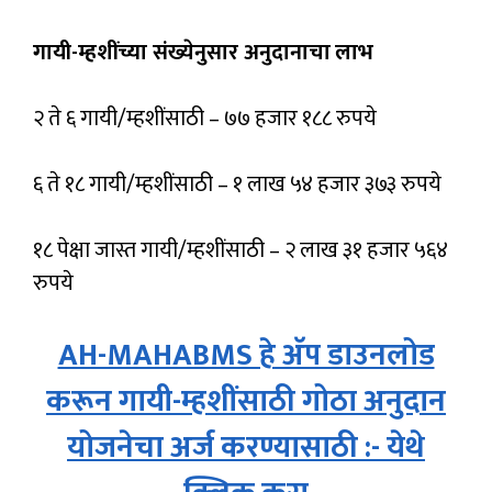
गायी-म्हशींच्या संख्येनुसार अनुदानाचा
लाभ
२ ते ६ गायी/म्हशींसाठी – ७७ हजार १८८ रुपये
६ ते १८ गायी/म्हशींसाठी – १ लाख ५४ हजार ३७३ रुपये
१८ पेक्षा जास्त गायी/म्हशींसाठी – २ लाख ३१ हजार ५६४
रुपये
AH-MAHABMS हे अ‍ॅप डाउनलोड
करून गायी-म्हशींसाठी गोठा अनुदान
योजनेचा अर्ज करण्यासाठी :- येथे