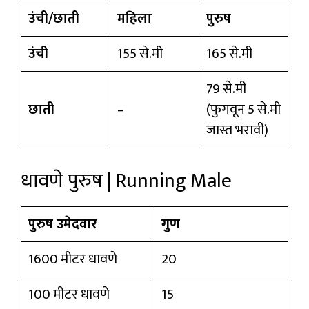
उंची/छाती
महिला
पुरुष
उंची
155 से.मी
165 से.मी
79 से.मी
छाती
–
(फुगवून 5 से.मी
जास्त भरावी)
धावणे पुरुष | Running Male
पुरुष उमेदवार
गुण
1600 मीटर धावणे
20
100 मीटर धावणे
15