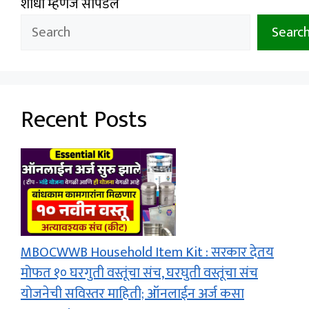
शोधा म्हणजे सापडेल
Searc
Recent Posts
MBOCWWB Household Item Kit : सरकार देतय
मोफत १० घरगुती वस्तूंचा संच, घरघुती वस्तूंचा संच
योजनेची सविस्तर माहिती; ऑनलाईन अर्ज कसा