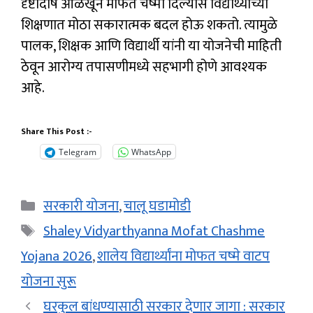
दृष्टीदोष ओळखून मोफत चष्मा दिल्यास विद्यार्थ्यांच्या
शिक्षणात मोठा सकारात्मक बदल होऊ शकतो. त्यामुळे
पालक, शिक्षक आणि विद्यार्थी यांनी या योजनेची माहिती
ठेवून आरोग्य तपासणीमध्ये सहभागी होणे आवश्यक
आहे.
Share This Post :-
Telegram
WhatsApp
Categories
सरकारी योजना
,
चालू घडामोडी
Tags
Shaley Vidyarthyanna Mofat Chashme
Yojana 2026
,
शालेय विद्यार्थ्यांना मोफत चष्मे वाटप
योजना सुरू
घरकुल बांधण्यासाठी सरकार देणार जागा : सरकार