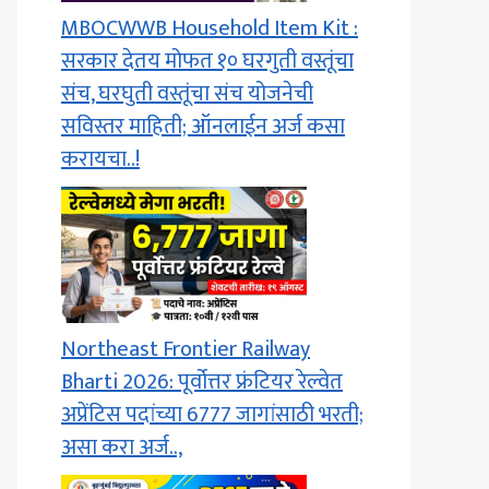
MBOCWWB Household Item Kit :
सरकार देतय मोफत १० घरगुती वस्तूंचा
संच, घरघुती वस्तूंचा संच योजनेची
सविस्तर माहिती; ऑनलाईन अर्ज कसा
करायचा..!
Northeast Frontier Railway
Bharti 2026: पूर्वोत्तर फ्रंटियर रेल्वेत
अप्रेंटिस पदांच्या 6777 जागांसाठी भरती;
असा करा अर्ज..,