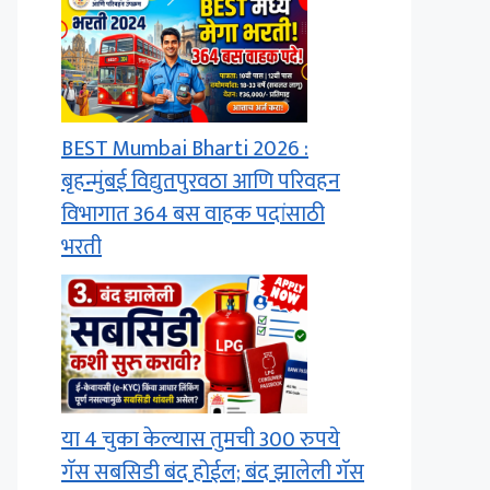
BEST Mumbai Bharti 2026 :
बृहन्मुंबई विद्युतपुरवठा आणि परिवहन
विभागात 364 बस वाहक पदांसाठी
भरती
या 4 चुका केल्यास तुमची 300 रुपये
गॅस सबसिडी बंद होईल; बंद झालेली गॅस